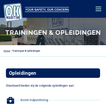
Menu
OPLEIDINGEN
VEILIGHEIDSADVIES
OVER ONS
TRAININGEN & OPLEIDINGEN
CONTACT
ACADEMY LOGIN
Home
»
Trainingen & opleidingen
Opleidingen
Standaard bieden wij de volgende opleidingen aan:
Eerste hulpverlening