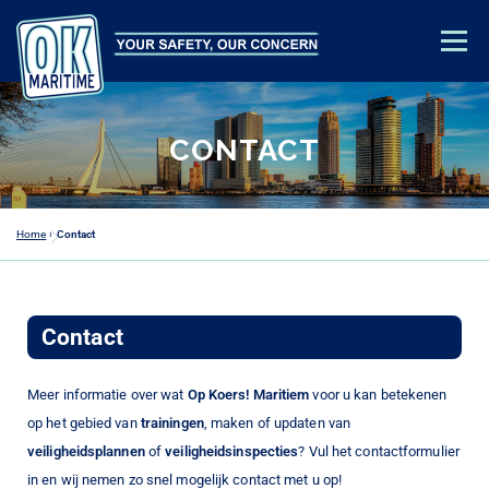
Menu
OPLEIDINGEN
VEILIGHEIDSADVIES
OVER ONS
CONTACT
CONTACT
ACADEMY LOGIN
Home
»
Contact
Contact
Meer informatie over wat
Op Koers! Maritiem
voor u kan betekenen
op het gebied van
trainingen
, maken of updaten van
veiligheidsplannen
of
veiligheidsinspecties
? Vul het contactformulier
in en wij nemen zo snel mogelijk contact met u op!