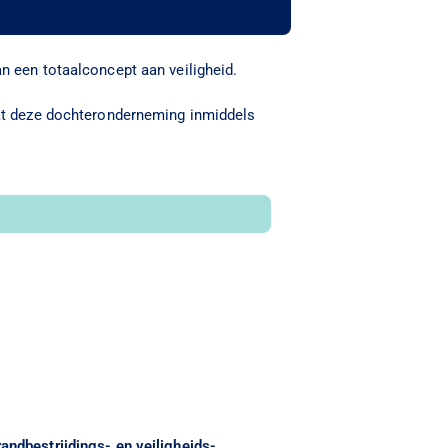
n een totaalconcept aan veiligheid.
dat deze dochteronderneming inmiddels
andbestrijdings- en veiligheids­