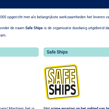
2005 opgericht met als belangrijkste werkzaamheden het leveren va
n onder de naam
Safe Ships
is de organisatie dusdanig uitgebreid 
aam.
Safe Ships
oers! Maritiem, het is
Met
ruime ervaring op het gebied van br