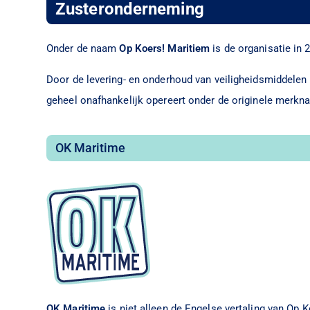
Zusteronderneming
Onder de naam
Op Koers! Maritiem
is de organisatie in 
Door de levering- en onderhoud van veiligheidsmiddele
geheel onafhankelijk opereert onder de originele merkn
OK Maritime
OK Maritime
is niet alleen de Engelse vertaling van Op K