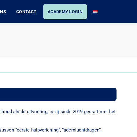
ONS
CONTACT
ACADEMY LOGIN
nhoud als de uitvoering, is zij sinds 2019 gestart met het
sussen “eerste hulpverlening”, “ademluchtdragen”,