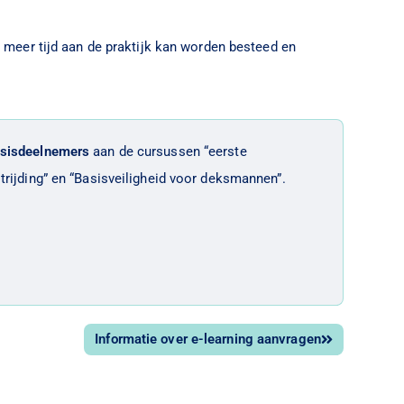
r meer tijd aan de praktijk kan worden besteed en
sisdeelnemers
aan de cursussen
“eerste
trijding”
en “
Basisveiligheid voor deksmannen”.
Informatie over e-learning aanvragen