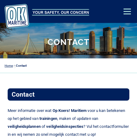
Menu
OPLEIDINGEN
VEILIGHEIDSADVIES
OVER ONS
CONTACT
CONTACT
ACADEMY LOGIN
Home
»
Contact
Contact
Meer informatie over wat
Op Koers! Maritiem
voor u kan betekenen
op het gebied van
trainingen
, maken of updaten van
veiligheidsplannen
of
veiligheidsinspecties
? Vul het contactformulier
in en wij nemen zo snel mogelijk contact met u op!