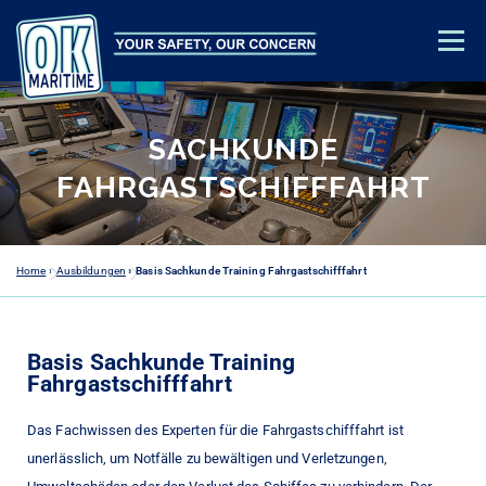
Menü
AUSBILDUNGEN
SICHERHEITSBERATUNG
ÜBER UNS
SACHKUNDE
KONTAKT
E-LEARNING
FAHRGASTSCHIFFFAHRT
Home
»
Ausbildungen
»
Basis Sachkunde Training Fahrgastschifffahrt
Basis Sachkunde Training
Fahrgastschifffahrt
Das Fachwissen des Experten für die Fahrgastschifffahrt ist
unerlässlich, um Notfälle zu bewältigen und Verletzungen,