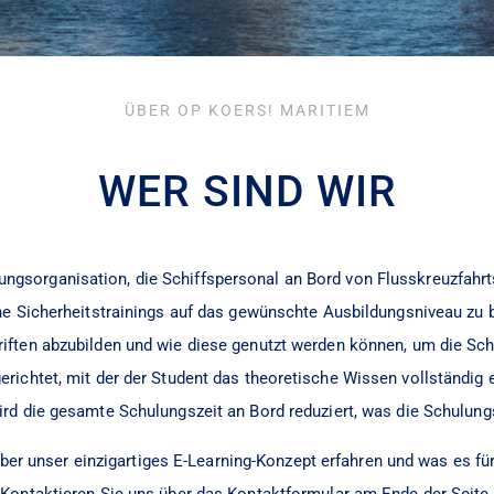
ÜBER OP KOERS! MARITIEM
WER SIND WIR
dungsorganisation, die Schiffspersonal an Bord von Flusskreuzfah
che Sicherheitstrainings auf das gewünschte Ausbildungsniveau zu 
ften abzubilden und wie diese genutzt werden können, um die Schu
ichtet, mit der der Student das theoretische Wissen vollständig
rd die gesamte Schulungszeit an Bord reduziert, was die Schulung
er unser einzigartiges E-Learning-Konzept erfahren und was es fü
Kontaktieren Sie uns über das Kontaktformular am Ende der Seite.