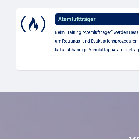
Atemluftträger
Beim Training “Atemlufträger” werden Besa
um Rettungs- und Evakuationsprozeduren a
luftunabhängige Atemluftapparatur getra